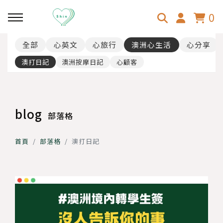
0
全部
心英文
心旅行
澳洲心生活
心分享
回主選單
回主選單
回主選單
澳打日記
澳洲按摩日記
心顧客
心分享
心旅行
澳洲心生活
乳房超音波
韓國-首爾
心顧客
blog
部落格
斜視手術
日本-大阪京都
31歲壓線澳打！
首頁
部落格
澳打日記
日本-東京
行李、找工、找房
日本-北海道
澳洲按摩師事前準備、面試分
享