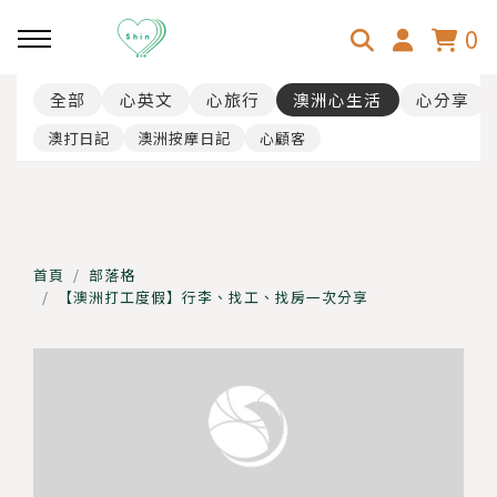
0
全部
心英文
心旅行
澳洲心生活
心分享
回主選單
回主選單
回主選單
澳打日記
澳洲按摩日記
心顧客
心分享
心旅行
澳洲心生活
乳房超音波
韓國-首爾
心顧客
首頁
部落格
【澳洲打工度假】行李、找工、找房一次分享
斜視手術
日本-大阪京都
31歲壓線澳打！
日本-東京
行李、找工、找房
日本-北海道
澳洲按摩師事前準備、面試分
享