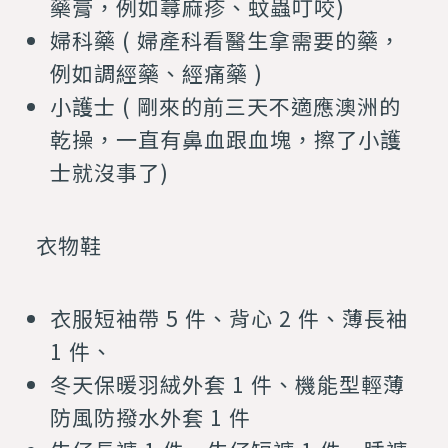
藥膏，例如蕁麻疹、蚊蟲叮咬)
婦科藥 ( 婦產科看醫生拿需要的藥，
例如調經藥、經痛藥 )
小護士 ( 剛來的前三天不適應澳洲的
乾操，一直有鼻血跟血塊，擦了小護
士就沒事了)
衣物鞋
衣服短袖帶 5 件、背心 2 件、薄長袖
1 件、
冬天保暖羽絨外套 1 件、機能型輕薄
防風防撥水外套 1 件