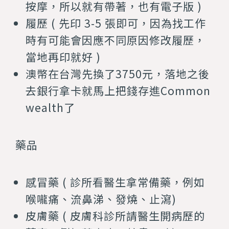
按摩，所以就有帶著，也有電子版 )
履歷 ( 先印 3-5 張即可，因為找工作
時有可能會因應不同原因修改履歷，
當地再印就好 )
澳幣在台灣先換了3750元，落地之後
去銀行拿卡就馬上把錢存進Common
wealth了
藥品
感冒藥 ( 診所看醫生拿常備藥，例如
喉嚨痛、流鼻涕、發燒、止瀉)
皮膚藥 ( 皮膚科診所請醫生開病歷的