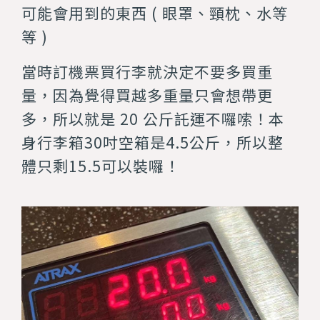
可能會用到的東西 ( 眼罩、頸枕、水等
等 )
當時訂機票買行李就決定不要多買重
量，因為覺得買越多重量只會想帶更
多，所以就是 20 公斤託運不囉嗦！本
身行李箱30吋空箱是4.5公斤，所以整
體只剩15.5可以裝囉！