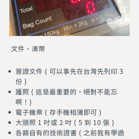
文件、澳幣
簽證文件 ( 可以事先在台灣先列印 3
份 )
護照 ( 這是最重要的，絕對不能忘
啊！)
電子機票 ( 存手機相簿即可 )
大頭照 1 吋或 2 吋 ( 5 到 10 張 )
各類自有的技術證書 ( 之前我有學過