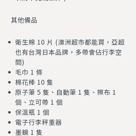
其他備品
衛生棉 10 片 (澳洲超市都能買，亞超
也有台灣日本品牌，多帶會佔行李空
間)
毛巾 1 條
棉花棒 10 隻
原子筆 5 隻、自動筆 1 隻、擦布 1
個、立可帶 1 個
保溫瓶 1 個
電子行李秤重器
墨鏡 1 隻