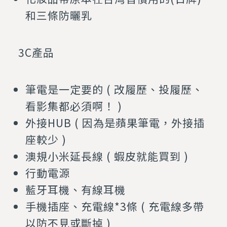
和三條防曬乳
3C產品
筆電是一定要的 ( 改履歷、投履歷、
看影集都必須啊！ )
外接HUB ( 因為是蘋果筆電，外接插
座較少 )
澳規小米延長線 ( 蝦皮就能買到 )
行動電源
藍牙耳機、有線耳機
手機插座、充電線*3條 ( 充電線多帶
以防不見或斷掉 )