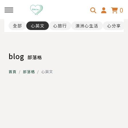
0
全部
心英文
心旅行
澳洲心生活
心分享
回主選單
回主選單
回主選單
心分享
心旅行
澳洲心生活
blog
部落格
乳房超音波
韓國-首爾
心顧客
首頁
部落格
心英文
斜視手術
日本-大阪京都
31歲壓線澳打！
日本-東京
行李、找工、找房
日本-北海道
澳洲按摩師事前準備、面試分
享