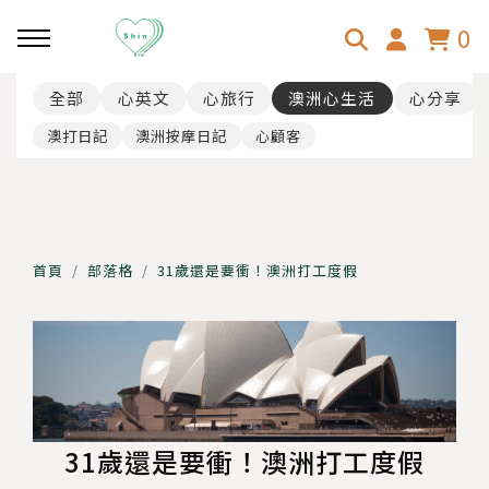
0
全部
心英文
心旅行
澳洲心生活
心分享
回主選單
回主選單
回主選單
澳打日記
澳洲按摩日記
心顧客
心分享
心旅行
澳洲心生活
乳房超音波
韓國-首爾
心顧客
首頁
部落格
31歲還是要衝！澳洲打工度假
斜視手術
日本-大阪京都
31歲壓線澳打！
日本-東京
行李、找工、找房
日本-北海道
澳洲按摩師事前準備、面試分
31歲還是要衝！澳洲打工度假
享