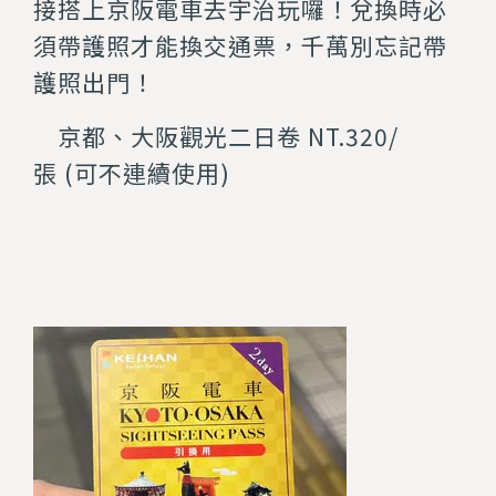
接搭上京阪電車去宇治玩囉！兌換時必
須帶
護照
才能換交通票，千萬別忘記帶
護照出門！
京都、大阪觀光二日卷 NT.320/
張
(可不連續使用)