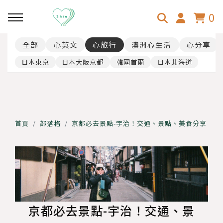
0
全部
心英文
心旅行
澳洲心生活
心分享
回主選單
回主選單
回主選單
日本東京
日本大阪京都
韓國首爾
日本北海道
心分享
心旅行
澳洲心生活
乳房超音波
韓國-首爾
心顧客
首頁
部落格
京都必去景點-宇治！交通、景點、美食分享
斜視手術
日本-大阪京都
31歲壓線澳打！
日本-東京
行李、找工、找房
日本-北海道
澳洲按摩師事前準備、面試分
京都必去景點-宇治！交通、景
享