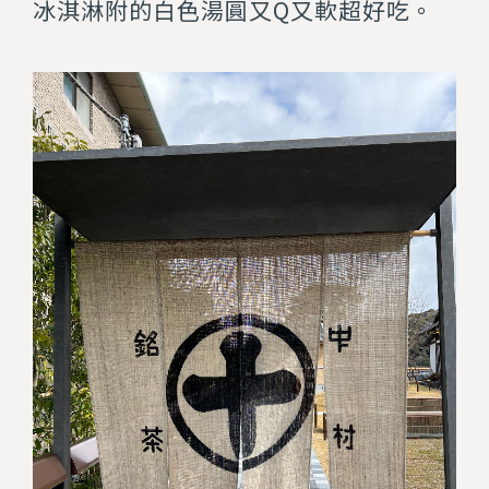
冰淇淋附的白色湯圓又Q又軟超好吃。