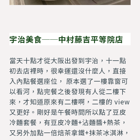
宇治美食──中村藤吉平等院店
當天十點才從大阪出發到宇治，十一點
初去店裡時，很幸運還沒什麼人，直接
入內點餐選座位， 原本選了一樓靠窗可
以看河，點完餐之後發現有人從二樓下
來，才知道原來有二樓啊，二樓的 view
又更好。剛好是午餐時間所以點了豆皮
冷麵套餐，有豆皮冷麵+沾麵醬+熱茶，
又另外加點一倍焙茶拿鐵+抹茶冰淇淋，