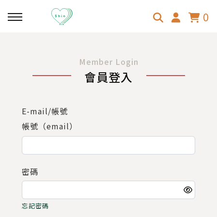
0
回主選單
回主選單
回主選單
Member Login
會員登入
心分享
心旅行
澳洲心生活
乳房超音波
韓國-首爾
心顧客
E-mail/帳號
帳號（email）
斜視手術
日本-大阪京都
31歲壓線澳打！
日本-東京
行李、找工、找房
密碼
日本-北海道
澳洲按摩師事前準備、面試分
享
忘記密碼